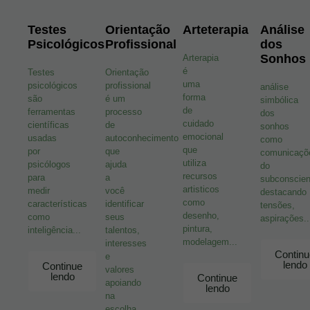
Testes
Orientação
Arteterapia
Análise
Psicológicos
Profissional
dos
Sonhos
Arterapia
é
Testes
Orientação
uma
psicológicos
profissional
análise
forma
são
é um
simbólica
de
ferramentas
processo
dos
cuidado
científicas
de
sonhos
emocional
usadas
autoconhecimento
como
que
por
que
comunicaçõ
utiliza
psicólogos
ajuda
do
recursos
para
a
subconscien
artisticos
medir
você
destacando
como
características
identificar
tensões,
desenho,
como
seus
aspirações..
pintura,
inteligência...
talentos,
modelagem...
interesses
Continu
e
lendo
Continue
valores
lendo
Continue
apoiando
lendo
na
escolha...