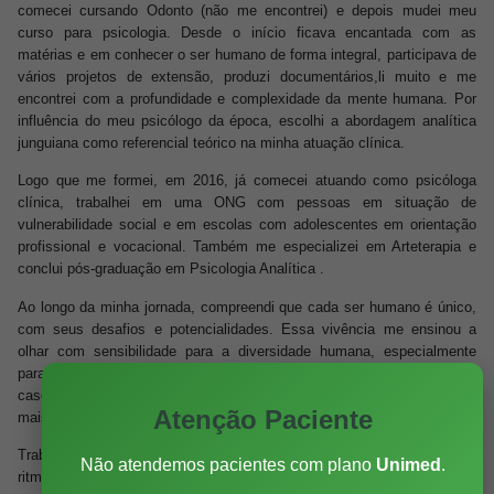
comecei cursando Odonto (não me encontrei) e depois mudei meu
curso para psicologia. Desde o início ficava encantada com as
matérias e em conhecer o ser humano de forma integral, participava de
vários projetos de extensão, produzi documentários,li muito e me
encontrei com a profundidade e complexidade da mente humana. Por
influência do meu psicólogo da época, escolhi a abordagem analítica
junguiana como referencial teórico na minha atuação clínica.
Logo que me formei, em 2016, já comecei atuando como psicóloga
clínica, trabalhei em uma ONG com pessoas em situação de
vulnerabilidade social e em escolas com adolescentes em orientação
profissional e vocacional. Também me especializei em Arteterapia e
conclui pós-graduação em Psicologia Analítica .
Ao longo da minha jornada, compreendi que cada ser humano é único,
com seus desafios e potencialidades. Essa vivência me ensinou a
olhar com sensibilidade para a diversidade humana, especialmente
para pessoas que se identificam como
neurodivergentes
, como no
caso do TDAH – diagnóstico que recebi aos 32 anos, ampliando ainda
Atenção Paciente
mais minha compreensão.
Trabalho com uma abordagem que valoriza as diferenças, respeita o
Não atendemos pacientes com plano
Unimed
.
ritmo de cada indivíduo e busca acolher suas necessidades com ética