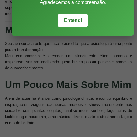
e cuidado.Também busco sempre fazer cursos, ler muito, fazer
Agradecemos a compreensão.
supervisão e estar em dia com a minha psicoterapia para oferecer aos
meus pacientes uma escuta ativa, empática e profunda.
Entendi
Minha Missão
Sou apaixonada pelo que faço e acredito que a psicologia é uma ponte
para a transformação.
Meu compromisso é oferecer um
atendimento ético, humano
e
respeitoso
, sempre acolhendo quem busca passar por esse processo
de autoconhecimento.
Um Pouco Mais Sobre Mim
Além de atuar há 9 anos como psicóloga clínica, encontro equilíbrio e
inspiração em viagens, cachoeiras, museus, e shows, me encontro nos
cuidados com plantas e gatos, analiso meus sonhos, faço aulas de
kickboxing e academia, amo música, livros e arte e atualmente faço o
curso de história.