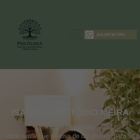
(14) 99730-7091
Psicóloga Clínica
ISABELA CUSTÓDIO
MEIRA
⋆ CRP 06/129462
Você sente que precisa de um espaço para se